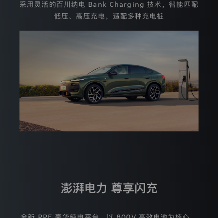
可
采用灵活的百川纳电 Bank Charging 技术，智能匹配
能
低压、高压充电，适配多种充电桩
导
致
的
结
果。
我
们
将
严
格
遵
循
合
法、
正
当、
必
要
的
澎湃电力 尊享闪充
原
则，
收
集、
全新 PPE 豪华纯电平台，以 800V 高效电池为核心，