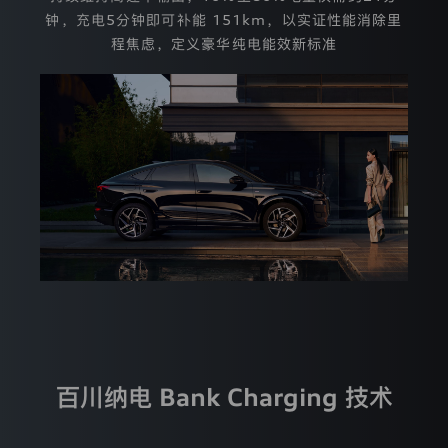
人
敏
钟，充电5分钟即可补能 151km，以实证性能消除里
感
程焦虑，定义豪华纯电能效新标准
信
息）
范
围、
收
集
目
的、
收
集
方
式，
以
及
拒
绝
提
供
个
百川纳电 Bank Charging 技术
人
信
息