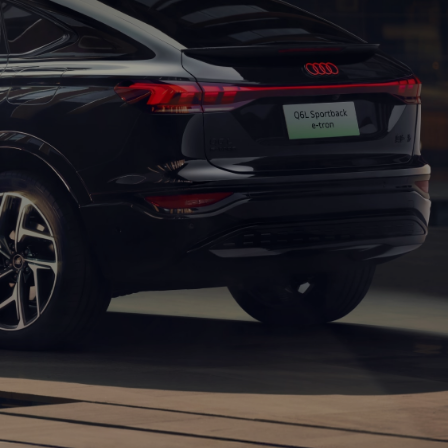
限
公
司
(以
下
统
称
“我
们”
或
“一
汽
奥
迪
官
方
网
站”)
的
网
站
服
务。
隐
私