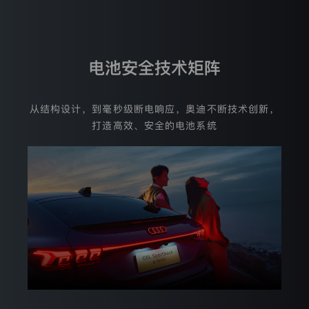
政
策
更
新
日
电池安全技术矩阵
期：
2020
年
8
从结构设计，到毫秒级断电响应，奥迪不断技术创新，
月
打造高效、安全的电池系统
5
日
隐
私
政
策
版
本
号:
2.0.1
一
汽-