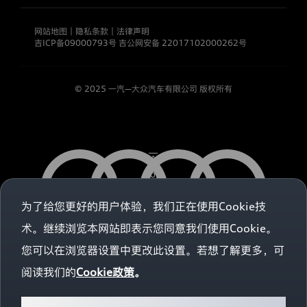
信
息
安
网站地图
｜
隐私条款
｜
法律声明
全、
吉ICP备09000793号
吉公网安备 22017102000262号
如
何
储
© 2025 一汽—大众汽车有限公司 版权所有
存
个
人
信
息
以
及
如
何
处
为了给您更好的用户体验，我们正在使用Cookie技
理
术。继续浏览本网站即表示您同意我们使用Cookie。
未
成
您可以在浏览器设置中更改此设置。若想了解更多，可
年
人
阅读我们的
Cookie政策
。
的
个
人