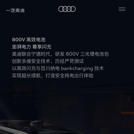
隐
查
私
旗
看
政
舰
全
800V 高效电池
平
部
策
纯
台
澎湃电力 尊享闪充
电
奥迪联合宁德时代，研发 800V 三元锂电池包
科
纯
本
技
创新多维安全技术，历经严苛测试
热
电
政
以高效闪充与百川纳电 bankcharging 技术
权
门
策
益
实现超长续航，打造安全纯电出行体验
仅
搜
适
索
用
于
一
汽-
大
众
汽
车
有