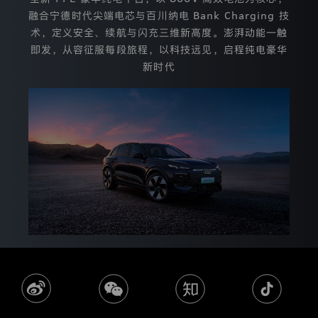
使
融合宁德时代尖端电芯与百川纳电 Bank Charging 技
用
用
术，定义安全、续航与闪充三维新高度。澎湃动能一触
户
即发，从容征服每段旅程，以科技远见，启程纯电豪华
信
新时代
息。
2.
本
隐
私
政
策
将
向
您
说
明
我
们
如
何
保
护
个
人