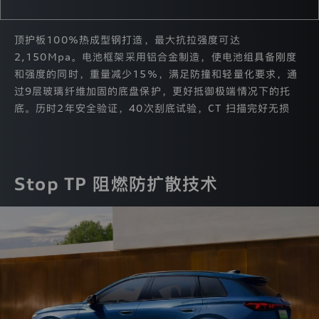
家
注
册
顶护板100%热成型钢打造，最大抗拉强度可达
地
2,150Mpa。电池框架采用铝合金制造，使电池组具备刚度
址
为
和强度的同时，重量减少15%，满足防撞和轻量化要求，通
【吉
过9层玻璃纤维加固的底盘保护，更好抵御极端情况下的托
林
底。历时2年安全验证，40次刮底试验，CT 扫描完好无损
省
长
春
市
安
庆
Stop TP 阻燃防扩散技术
路
5
号】
的
公
司。
我
们
非
常
重