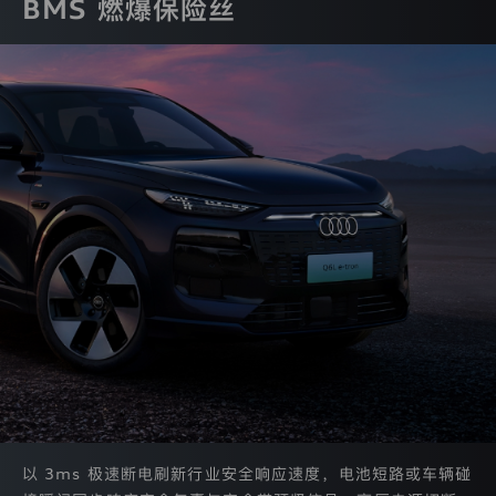
BMS 燃爆保险丝
们
会
收
集
哪
迪
些
数
据、
为
什
么
收
集
登录已过期
这
您的登录状态已失效，需要重新登录才能继续操作
些
数
获取验证码
据、
重新登录
取消
会
户协议》
和
《隐私条款》
利
用
这
些
/注册
数
据
以 3ms 极速断电刷新行业安全响应速度，电池短路或车辆碰
做