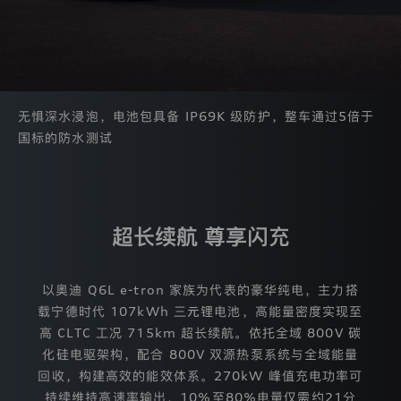
说
明
我
们
可
能
收
无惧深水浸泡，电池包具备 IP69K 级防护，整车通过5倍于
集
国标的防水测试
的
个
人
信
息
（部
超长续航 尊享闪充
分
功
能
可
以奥迪 Q6L e-tron 家族为代表的豪华纯电，主力搭
能
载宁德时代 107kWh 三元锂电池，高能量密度实现至
需
高 CLTC 工况 715km 超长续航。依托全域 800V 碳
要
收
化硅电驱架构，配合 800V 双源热泵系统与全域能量
集
回收，构建高效的能效体系。270kW 峰值充电功率可
个
持续维持高速率输出，10%至80%电量仅需约21分