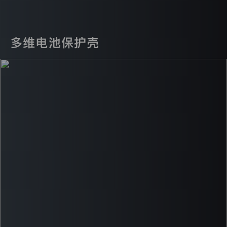
大
众
汽
车
多维电池保护壳
有
限
公
司
(以
下
统
称
“我
们”
或
“一
汽
奥
迪
官
方
网
站”)
是
一