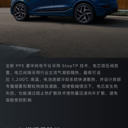
视
您
的
个
人
信
息
和
隐
私
保
护。
本
全新 PPE 豪华纯电平台采用 StopTP 技术，电芯泄压阀底
隐
置，电芯间隙采用行业主流气凝胶隔热，最高可适
私
应 1,200℃ 高温，电池底部冷却系统快速散热，并设计底部
政
策
专属烟雾和颗粒物排放通路，即使极端情况下，电芯发生热
旨
失控，也能通过阻止热扩散技术使热量迅速向外扩散，避免
在
座舱受到影响
帮
助
您
了
解
我