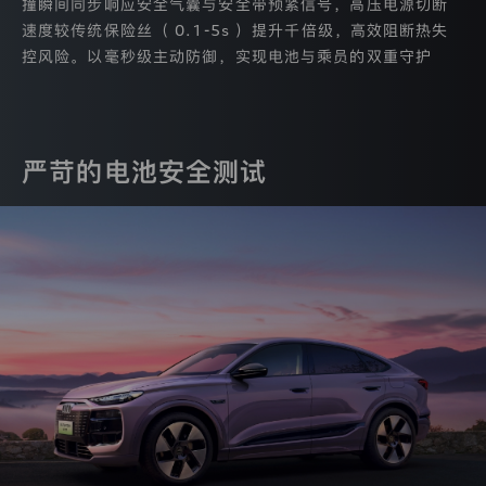
撞瞬间同步响应安全气囊与安全带预紧信号，高压电源切断
什
速度较传统保险丝（ 0.1-5s ）提升千倍级，高效阻断热失
么
以
控风险。以毫秒级主动防御，实现电池与乘员的双重守护
及
我
们
如
何
严苛的电池安全测试
保
护
这
些
数
据。
1.
本
隐
私
政
策
将
依
次
向
您