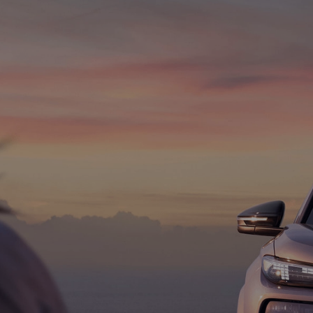
我
们
会
收
集
哪
些
数
据、
为
什
么
收
集
这
些
数
据、
会
利
用
这
些
数
据