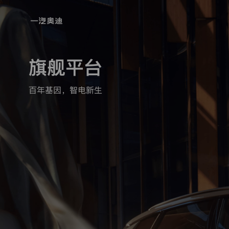
隐
私
旗舰平台
政
策
百年基因，智电新生
本
热
政
门
策
仅
搜
适
索
用
于
一
汽-
大
众
汽
车
有