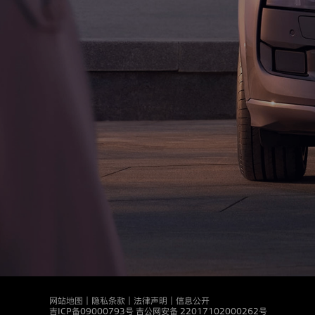
做
什
么
以
及
我
们
如
何
保
护
这
些
数
据。
1.
本
隐
私
政
策
将
依
次
网站地图
｜
隐私条款
｜
法律声明
｜
信息公开
向
吉ICP备09000793号
吉公网安备 22017102000262号