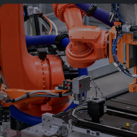
大
众
汽
车
有
限
公
司
(以
下
统
称
“我
们”
或
“一
汽
奥
迪
官
方
网
站”)
迪
是