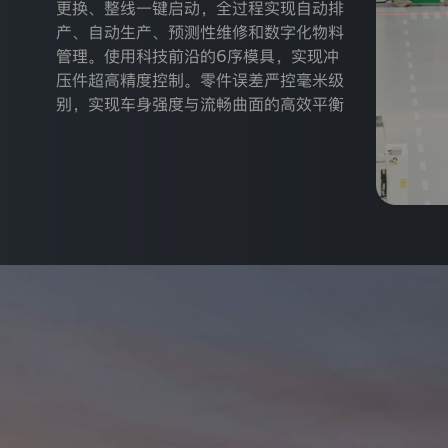
重
更换、整线一键启动，全过程实现自动排
视
产、自动生产、预测性维修和数字化物料
您
管理。使用科技前沿的6序模具，实现冲
的
个
压件超高精度控制。零件误差严控毫米级
人
别，实现车身强度与流畅曲面的高效平衡
信
息
和
隐
私
保
护。
本
隐
私
政
策
旨
在
帮
助
您
了
解