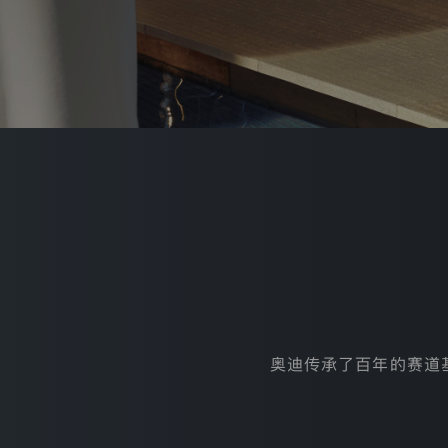
政
策
更
新
日
期：
2020
年
8
月
5
日
隐
私
政
策
版
本
号:
2.0.1
奥迪传承了百年的赛道
一
汽-