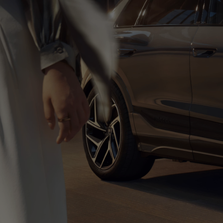
限
公
查看全部
旗舰平台
司
(以
下
统
纯电科技
称
“我
们”
或
纯电权益
“一
汽
奥
迪
官
方
网
站”)
的
网
站
服
务。
隐
私