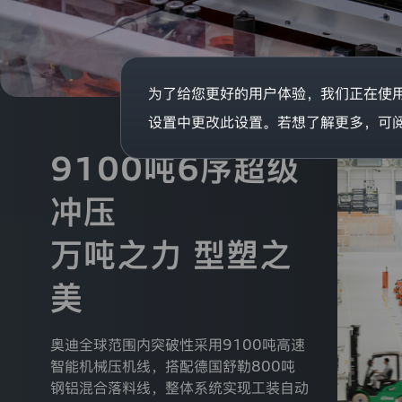
一
家
注
册
地
分
址
享
为了给您更好的用户体验，我们正在使用C
登录已过期
为
【吉
您的登录状态已失效，需要重新登录才能继续操作
设置中更改此设置。若想了解更多，可
林
省
获取验证码
9100吨6序超级
长
重新登录
取消
分享微博
微信分享
春
户协议》
和
《隐私条款》
市
冲压
安
庆
/注册
万吨之力 型塑之
路
5
号】
美
的
公
司。
我
奥迪全球范围内突破性采用9100吨高速
们
智能机械压机线，搭配德国舒勒800吨
非
钢铝混合落料线，整体系统实现工装自动
常