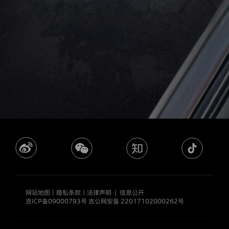
信
息。
3.
您
可
以
通
过
本
隐
私
政
策
所
列
途
径
访
问、
更
正、
网站地图
｜
隐私条款
｜
法律声明
|
信息公开
删
吉ICP备09000793号
吉公网安备 22017102000262号
除
您
的