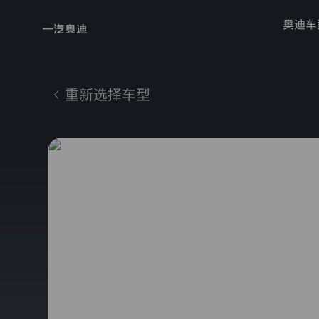
奥迪车
隐
重新选择车型
私
热
政
门
搜
策
索
奥
迪
迪
纯
本
政
电
策
仅