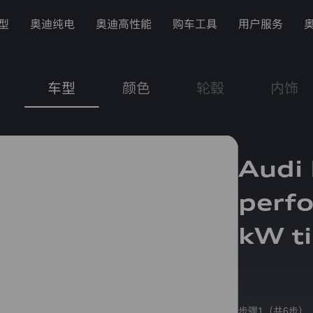
型
奥迪纯电
奥迪高性能
购车工具
用户服务
车型
颜色
轮毂
内饰
Audi
perf
kW ti
步骤1（共6步）