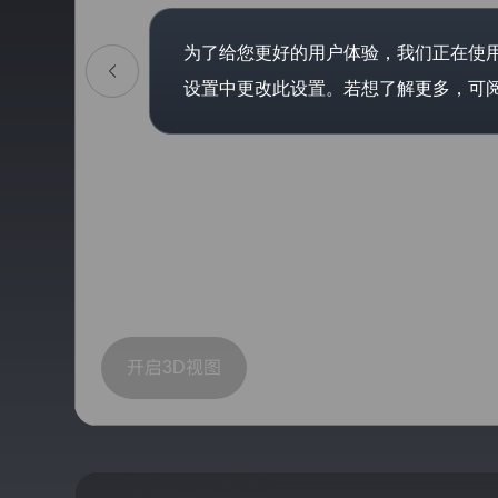
奥
适
迪
用
奥迪车型
于
为了给您更好的用户体验，我们正在使用C
高
登录已过期
一
性
您的登录状态已失效，需要重新登录才能继续操作
设置中更改此设置。若想了解更多，可
汽-
轿车
能
大
奥迪纯电
获取验证码
众
车
重新登录
取消
汽
SUV
户协议》
和
《隐私条款》
车
购
奥迪高性能
有
轿跑&敞篷车
车
限
公
工
/注册
司
旅行车
购车工具
具
(以
下
SQ7
高性能车
统
用户服务
称
A8L
“我
纯电车
开启3D视图
们”
Horch
或
奥迪品牌
创
查看全部
“一
始
汽
奥
人
迪
版
官