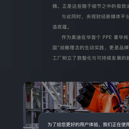
一
精。正是这些隐于细节之中的极致
家
注
与此同时，央视财经新媒体平
册
地
造底蕴。
址
为
作为奥迪在华首个 PPE 豪
【吉
林
国”战略理念的生动实践，更是品
省
长
工厂树立了数智化与可持续发展的新标杆，
春
市
安
庆
路
5
迪
号】
的
公
司。
我
们
非
为了给您更好的用户体验，我们正在使用C
常
登录已过期