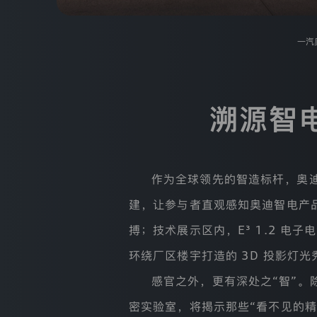
大
众
汽
一汽
车
有
限
公
司
溯源智
(以
下
统
称
“我
作为全球领先的智造标杆，奥
们”
或
建，让参与者直观感知奥迪智电产
“一
汽
搏；技术展示区内，E³ 1.2 电
奥
迪
环绕厂区楼宇打造的 3D 投影灯
官
方
感官之外，更有深处之“智”
网
站”)
密实验室，将揭示那些“看不见的
是