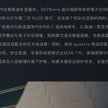
国内在售奥迪车型最优，3076mm 超长轴距带来舒享大空
阵大灯与第二代 OLED 尾灯，在实现个性张化定制的同
搭载华为乾崑智驾®技术的 C 级纯电轿车，以奥迪一贯坚
字舞台与电子外后视镜，则构建沉浸式智能座舱。性能层面，C
 充电模式高效适配多样化充电场景；同时，依托 quattro 电
现。安全层面，车身热成型钢占比达36.1%，高强度钢与
框架及九层玻璃纤维下护板，构建多维安全防护体系，全面