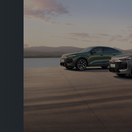
政
策
更
新
日
期：
2020
年
8
月
5
日
隐
私
政
策
版
本
号:
2.0.1
一
汽-