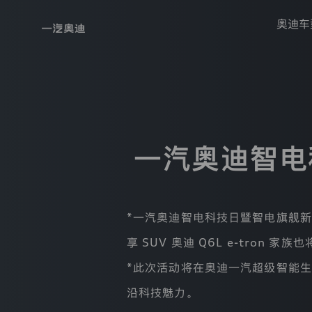
奥迪车
隐
私
政
策
本
一汽奥迪智电
热
政
门
策
仅
搜
适
索
用
*一汽奥迪智电科技日暨智电旗舰新品
于
一
奥
享 SUV 奥迪 Q6L e-tron
汽-
迪
大
*此次活动将在奥迪一汽超级智能
纯
众
汽
电
沿科技魅力。
车
有