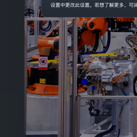
重
您的登录状态已失效，需要重新登录才能继续操作
设置中更改此设置。若想了解更多，可
视
您
获取验证码
的
重新登录
取消
个
户协议》
和
《隐私条款》
人
信
息
和
/注册
隐
私
保
护。
本
隐
私
政
策
旨
在
帮
助
您
了
解