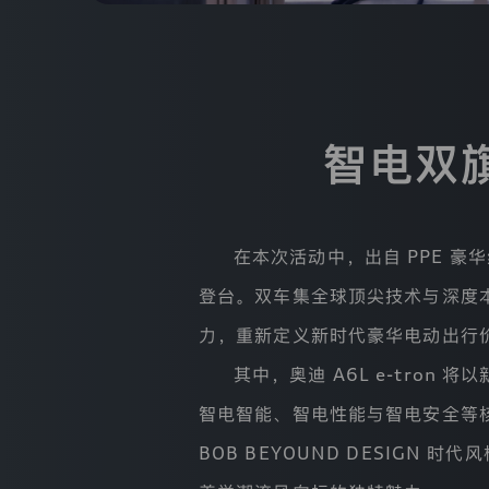
我
们
会
收
集
哪
些
数
智电双
据、
为
什
么
收
在本次活动中，出自 PPE 豪华纯
集
这
登台。双车集全球顶尖技术与深度
些
数
力，重新定义新时代豪华电动出行
据、
会
其中，奥迪 A6L e-tro
利
用
智电智能、智电性能与智电安全等核
这
些
BOB BEYOUND DESIGN 
数
据