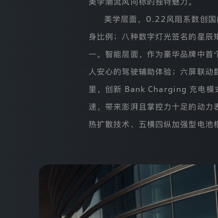
美学潮流风向标的独特魅力。
做
什
美学层面，0.22风阻系数创
么
以
身比例；八种数字灯光签名的星辰矩
及
我
一。智能层面，作为豪华品牌中首个
们
如
人安心的驾驶辅助体验；六屏联动数
何
保
里，创新 Bank Charging
护
这
速，带来澎湃且掌控力十足的动力表
些
数
热扩散技术、五横四纵加强型电池
据。
1.
本
隐
私
政
策
将
依
次
向