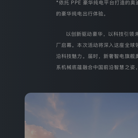
奥
*依托 PPE 豪华纯电平台打造的奥迪
限
迪
公
的豪华纯电出行体验。
奥迪车型
司
高
(以
性
下
能
轿车
统
以创新驱动豪华，以科技引领
奥迪纯电
称
车
“我
厂启幕。本次活动将深入这座全球
SUV
们”
购
或
沿科技魅力。届时，新奢智电旗舰奥迪 A
奥迪高性能
车
“一
轿跑&敞篷车
汽
工
系机械底蕴融合中国前沿智慧之姿
奥
具
迪
购车工具
旅行车
官
SQ7
方
网
高性能车
A8L
站”)
用户服务
的
Horch
网
创
纯电车
站
始
服
奥迪品牌
务。
人
查看全部
隐
版
私