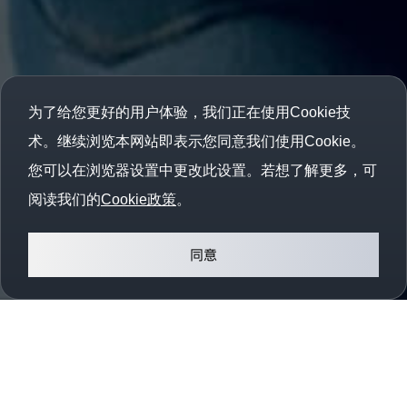
可
能
导
致
的
结
果。
为了给您更好的用户体验，我们正在使用Cookie技
我
们
术。继续浏览本网站即表示您同意我们使用Cookie。
将
严
您可以在浏览器设置中更改此设置。若想了解更多，可
格
阅读我们的
Cookie政策
。
遵
循
合
法、
同意
正
当、
必
要
的
原
则，
收
奥迪留学生专属购车方案
集、