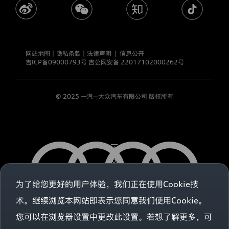
共
享
您
的
个
人
网站地图
｜
隐私条款
｜
法律声明
|
信息公开
吉ICP备09000793号
吉公网安备 22017102000262号
信
息，
如
果
© 2025 一汽—大众汽车有限公司 版权所有
超
出
本
隐
私
政
策
说
明
的
为了给您更好的用户体验，我们正在使用Cookie技
范
术。继续浏览本网站即表示您同意我们使用Cookie。
围，
我
您可以在浏览器设置中更改此设置。若想了解更多，可
们
会