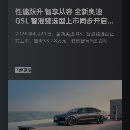
信
息。
性能跃升 智享从容 全新奥迪
3.
您
Q5L 智混臻选型上市同步开启乾
可
崑智驾®选装预订
以
2026年4月21日，全新奥迪 Q5L 智混臻选型正
通
过
式上市，售价33.28万元，乾崑智驾®选装同步
本
开启预订。
隐
私
政
策
了解更多
所
列
途
径
访
问、
更
正、
删
除
您
的