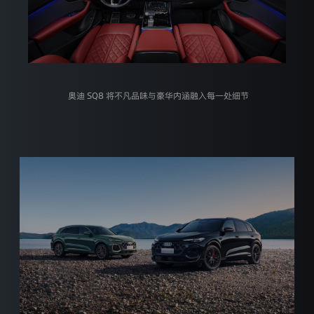
信
息
安
全、
如
何
储
存
奥迪 SQ8 将不凡品味与豪华内涵融入每一处细节
个
人
信
息
以
及
如
何
处
理
未
成
年
人
的
个
人