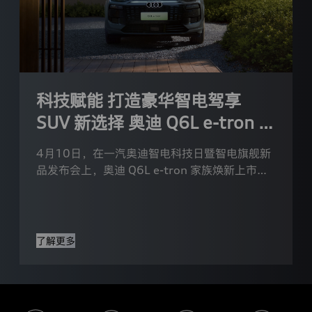
关
权
益。
4.
我
们
将
科技赋能 打造豪华智电驾享
严
格
SUV 新选择 奥迪 Q6L e-tron 家
按
照
族焕新上市
本
4月10日，在一汽奥迪智电科技日暨智电旗舰新
隐
品发布会上，奥迪 Q6L e-tron 家族焕新上市，
私
政
奥迪 Q6L e-tron 和 Q6L Sportback e-tron 分
策
别推出三个版本，售价区间为26.98万元-41.98
说
万元。
明
的
了解更多
场
景
使
用
或
者