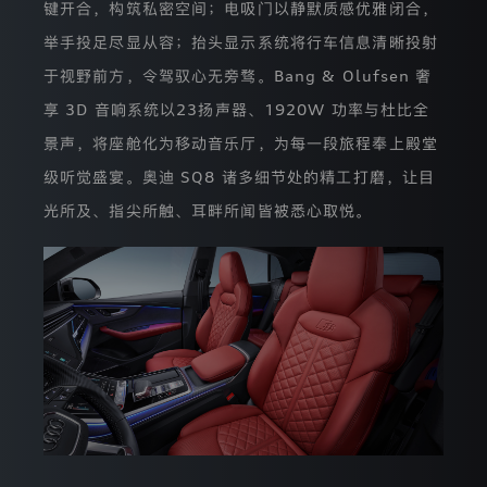
人
键开合，构筑私密空间；电吸门以静默质感优雅闭合，
敏
感
举手投足尽显从容；抬头显示系统将行车信息清晰投射
信
于视野前方，令驾驭心无旁骛。Bang & Olufsen 奢
息）
范
享 3D 音响系统以23扬声器、1920W 功率与杜比全
围、
收
景声，将座舱化为移动音乐厅，为每一段旅程奉上殿堂
集
级听觉盛宴。奥迪 SQ8 诸多细节处的精工打磨，让目
目
的、
光所及、指尖所触、耳畔所闻皆被悉心取悦。
收
集
方
式，
以
及
拒
绝
提
供
个
人
信
息