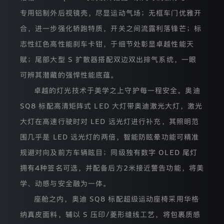
们
专用铝制外后视镜壳，尽显运动气场；无框车门优雅开
会
收
合，进一步强化轿跑特质，开关之间流露利落锋芒；标
集
哪
志性红色高性能刹车卡钳，于细节处彰显卓越性能天
些
赋；尾部大型 S 扩散器搭配双边双出排气系统，一眼
数
据、
可辨其潜藏的强悍性能底蕴。
为
什
卓越的灯光技术于美学之上守护每一程安全。奥迪
么
收
SQ8 标配高清矩阵式 LED 大灯带奥迪激光大灯，激光
集
大灯在高速行驶时对 LED 远光灯进行补充，其照明范
这
些
围几乎是 LED 远光灯的两倍，智能防眩晕功能可精准
数
据、
规避对向及前方车辆眩目；同级独有数字 OLED 尾灯
会
拥有4种签名可选，并配备后方2米接近警告功能，将美
利
用
学、动感与安全融为一体。
这
些
座舱之内，奥迪 SQ8 标配超级运动座椅采用华格
数
据
纳真皮面料，辅以 S 压印/菱形缝线工艺，将包裹质感
做