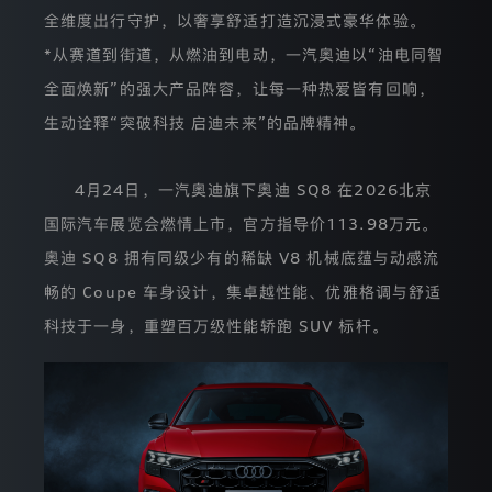
限
迪
全维度出行守护，以奢享舒适打造沉浸式豪华体验。
公
司
高
*从赛道到街道，从燃油到电动，一汽奥迪以“油电同智
(以
性
下
全面焕新”的强大产品阵容，让每一种热爱皆有回响，
能
统
称
生动诠释“突破科技 启迪未来”的品牌精神。
车
“我
们”
购
或
4月24日，一汽奥迪旗下奥迪 SQ8 在2026北京
车
“一
工
汽
国际汽车展览会燃情上市，官方指导价113.98万元。
奥
具
奥迪 SQ8 拥有同级少有的稀缺 V8 机械底蕴与动感流
迪
官
SQ7
畅的 Coupe 车身设计，集卓越性能、优雅格调与舒适
方
网
科技于一身，重塑百万级性能轿跑 SUV 标杆。
A8L
站”)
的
Horch
网
创
站
始
服
务。
人
隐
版
私