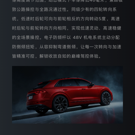
家
注
致公路操控与全路况通过性。同级少有的四轮转向系
册
统，低速时后轮可向与前轮相反的方向转动5度，高速
地
址
时后轮与前轮转向方向相同，实现低速灵动、高速稳健
为
【吉
的全场景操控。电子防倾杆以 48V 机电系统主动分配
林
省
防侧倾扭矩，从容抑制弯道侧倾，让每一次转向与加速
长
皆精准可控，解锁收放自如的巅峰驾控体验。
春
市
安
庆
路
5
号】
的
公
司。
我
们
非
常
重