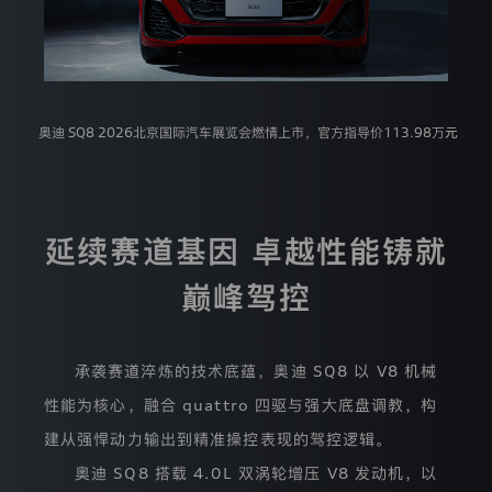
政
策
更
新
日
期：
2020
奥迪 SQ8 2026北京国际汽车展览会燃情上市，官方指导价113.98万元
年
8
月
5
日
延续赛道基因 卓越性能铸就
隐
私
政
巅峰驾控
策
版
本
号:
承袭赛道淬炼的技术底蕴，奥迪 SQ8 以 V8 机械
2.0.1
性能为核心，融合 quattro 四驱与强大底盘调教，构
建从强悍动力输出到精准操控表现的驾控逻辑。
一
奥迪 SQ8 搭载 4.0L 双涡轮增压 V8 发动机，以
汽-