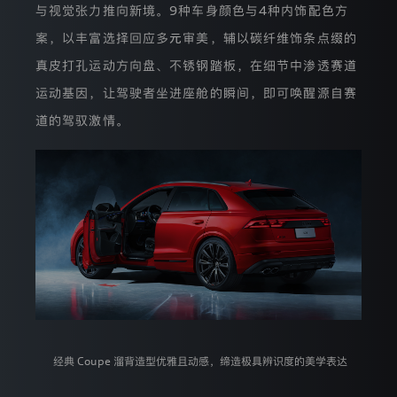
与视觉张力推向新境。9种车身颜色与4种内饰配色方
什
么
案，以丰富选择回应多元审美，辅以碳纤维饰条点缀的
以
及
真皮打孔运动方向盘、不锈钢踏板，在细节中渗透赛道
我
运动基因，让驾驶者坐进座舱的瞬间，即可唤醒源自赛
们
如
道的驾驭激情。
何
保
护
这
些
数
据。
1.
本
隐
私
政
策
将
依
经典 Coupe 溜背造型优雅且动感，缔造极具辨识度的美学表达
次
向
您