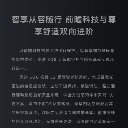
说
明
我
智享从容随行 前瞻科技与尊
们
可
享舒适双向进阶
能
迪
收
集
的
以前瞻科技构建全维出行守护，以奢享细节雕琢豪
个
人
华驾乘体验，奥迪 SQ8 让智能守护与感官享受实现从
信
息
容统一。
（部
登录已过期
奥迪 SQ8 搭载 L2 级驾驶辅助系统，集成带激光
分
您的登录状态已失效，需要重新登录才能继续操作
功
雷达的自适应巡航、主动车道保持、换道辅助、路口通
能
获取验证码
可
行辅助及前后预安全系统，以全方位感知体系实现“长
重新登录
取消
能
户协议》
和
《隐私条款》
需
途不累，城市不慌”的从容驾乘。豪华四区空调配合高
要
品质香氛系统，呼吸之间营造专属嗅觉奢享；前排座椅
收
集
/注册
加热及通风功能，无惧寒暑更迭；后侧窗电动遮阳帘一
个