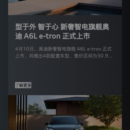
个
人
信
息，
也
型于外 智于心 新奢智电旗舰奥
可
迪 A6L e-tron 正式上市
以
通
过
4月10日，奥迪新奢智电旗舰 A6L e-tron 正式
投
上市，共推出4款配置车型，售价区间为30.98
诉
咨
万元-43.98万元。
询、
我
要
反
了解更多
馈
等
功
能
行
使
您
的
相