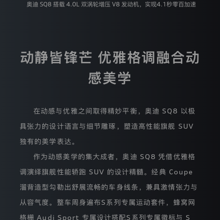
奥迪 SQ8 搭载 4.0L 双涡轮增压 V8 发动机，实现4.1秒零百加速
视
您
的
个
人
信
动静皆锋芒 优雅格调融合动
息
和
感美学
隐
私
保
护。
在动感与优雅之间取得精妙平衡，奥迪 SQ8 以极
本
隐
具张力的设计语言与细节雕琢，塑造高性能旗舰 SUV
私
政
独有的美学表达。
策
旨
作为动感美学的集大成者，奥迪 SQ8 凭借优雅格
在
调演绎旗舰性能轿跑 SUV 的设计精髓。经典 Coupe
帮
助
溜背造型勾勒出舒展流畅的车身线条，兼具激情张力与
您
了
从容气度。整车周身遍布S系列专属运动套件，蜂窝网
解
格栅 Audi Sport 专属设计搭配S系列专属徽标与 S
我