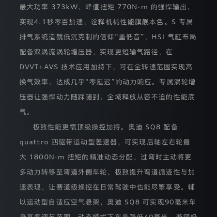
大
最大功率 373kW、峰值扭矩 770N·m 的强悍输出，
众
汽
实现4.1秒零百加速，诠释机械性能旗舰本色。S 专属
车
排气系统造就低沉克制的信仰“重低音”，HSI 气缸布局
有
限
配备双涡流涡轮增压器，实现更短输气路径，在
公
司
DVVT+AVS 技术应用加持下，可在全转速范围实现高
(以
换气效率，达成几乎“零延迟”的动力响应。专属涡轮增
下
统
压器让强悍动力随踩随到，全域释放从容不迫的性能底
称
“我
气。
们”
或
极致性能更需顶级操控加持。奥迪 SQ8 配备
“一
quattro 四驱带运动型差速器，可实现后轴左右轮最
汽
奥
大 1800N·m 扭矩的精准动态分配，过弯时主动将更
迪
官
多动力转移至弯道外侧车轮，极致提升弯道循迹性与加
方
速表现，让赛道级操控在日常驾驶中也能尽擎享受。辅
网
站”)
以运动型自适应空气悬架，奥迪 SQ8 可实现90毫米车
是
一
身高度调节范围，动态模式下车身降低40毫米，兼顾极