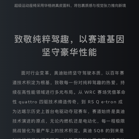
可
超级运动座椅采用华格纳真皮面料，将包裹质感与视觉张力推向新境
能
导
致
的
结
果。
致敬纯粹驾趣，以赛道基因
我
们
坚守豪华性能
将
严
格
遵
面对行业变革，奥迪始终坚守驾驶本质，以百年赛
循
合
道技术积淀为根基，致敬每一份对纯粹驾趣的热爱，持
法、
正
续在高性能领域进行多元布局。从 WRC 赛场凭借革命
当、
性 quattro 四驱技术缔造传奇，到 RS Q e-tron 成
必
要
为达喀尔历史上首台电驱动夺冠赛车，赛道始终是奥迪
的
原
技术演进的原点，无论内燃机还是电动化，每一程极限
则，
收
挑战皆化为量产车上的技术积淀。奥迪 SQ8 的到来是
集、