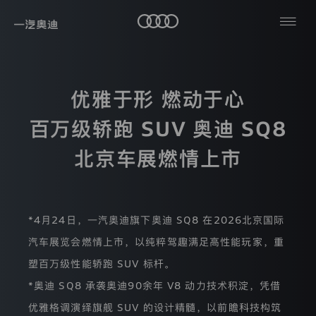
隐
私
奥
政
迪
优雅于形 燃动于心
车
轿
策
奥
型
车
迪
百万级轿跑 SUV 奥迪 SQ8
SUV
纯
奥
本
电
热
轿
迪
北京车展燃情上市
政
跑
高
门
策
&
购
旅
性
仅
搜
敞
车
行
能
适
篷
工
车
索
高
用
车
用
具
性
于
户
*4月24日，一汽奥迪旗下奥迪 SQ8 在2026北京国际
能
纯
一
服
奥
车
电
奥
汽车展览会燃情上市，以纯粹驾趣满足高性能玩家，重
汽-
务
车
迪
查
迪
大
看
塑百万级性能轿跑 SUV 标杆。
品
纯
众
全
牌
汽
电
部
*奥迪 SQ8 承袭奥迪90余年 V8 动力技术积淀，凭借
车
有
优雅格调演绎旗舰 SUV 的设计精髓，以前瞻科技构筑
奥