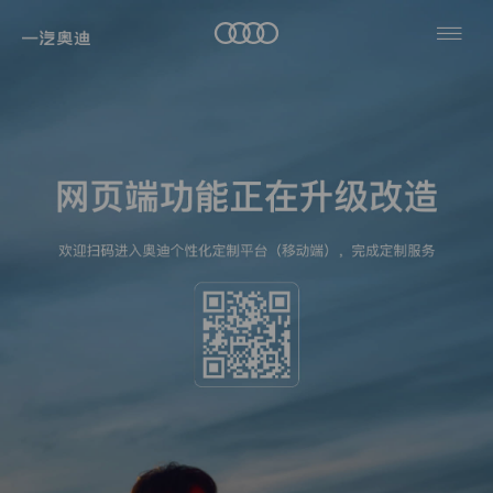
隐
私
奥
政
迪
车
轿
策
奥
型
车
迪
SUV
纯
奥
本
电
热
轿
迪
政
跑
高
门
策
&
购
旅
性
仅
搜
敞
车
行
能
适
篷
工
车
索
高
用
车
用
具
性
于
户
能
纯
一
服
奥
车
电
奥
汽-
务
车
迪
查
迪
大
看
品
纯
众
全
牌
汽
电
部
车
有
奥