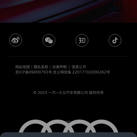
政
策
/注册
更
新
日
期：
2020
年
8
月
5
日
网站地图
｜
隐私条款
｜
法律声明
|
信息公开
隐
吉ICP备09000793号
吉公网安备 22017102000262号
私
政
策
版
© 2025 一汽—大众汽车有限公司 版权所有
本
号:
2.0.1
一
汽-