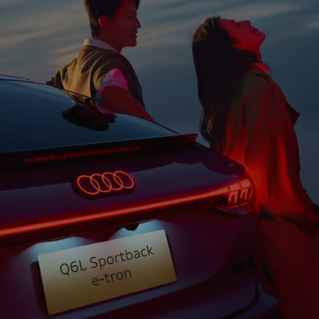
限
迪
公
司
高
(以
性
下
能
统
称
车
“我
们”
购
或
车
迪
“一
工
汽
奥
具
迪
官
SQ7
方
网
A8L
站”)
登录已过期
的
Horch
您的登录状态已失效，需要重新登录才能继续操作
网
创
站
始
获取验证码
服
重新登录
取消
务。
人
户协议》
和
《隐私条款》
隐
版
私