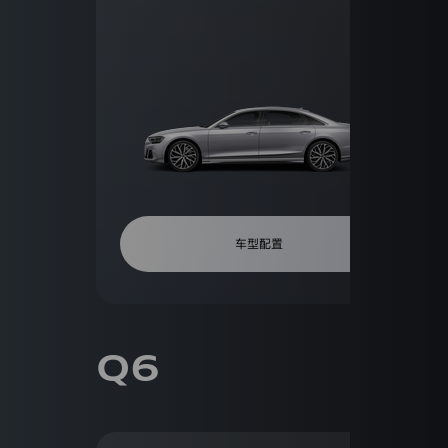
限
迪
tron
公
司
高
(以
性
下
车
能
统
身
称
车
类
“我
们”
购
型
或
车
“一
工
汽
Sport
高
奥
具
性
迪
车型配置
官
能
SQ7
方
车
网
SUV
A8L
站”)
的
Horch
Limousine
网
创
Q6
站
始
Sportback
服
务。
人
隐
NEV
版
私