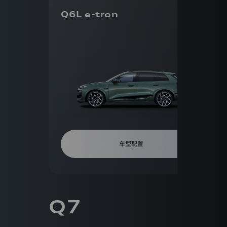
政
策
Q6L e-tron
更
价
新
格
日
期：
2020
0
0
0
年
8
月
150+
20
5
万
万
日
隐
已
私
政
为
策
您
车型配置
版
迪
筛
本
号:
选
2.0.1
出
0
Q7
种
一
车
汽-
登录已过期