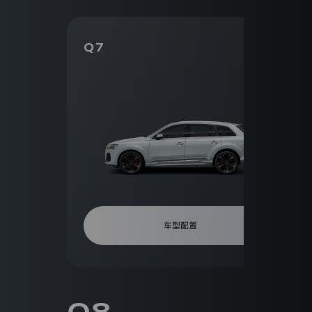
型
大
您的登录状态已失效，需要重新登录才能继续操作
众
清
汽
空
获取验证码
确
车
Q7
所
重新登录
取消
定
有
选
户协议》
和
《隐私条款》
限
项
公
司
(以
/注册
下
统
称
“我
们”
或
“一
汽
奥
车型配置
迪
官
方
网
站”)
是
Q8
一