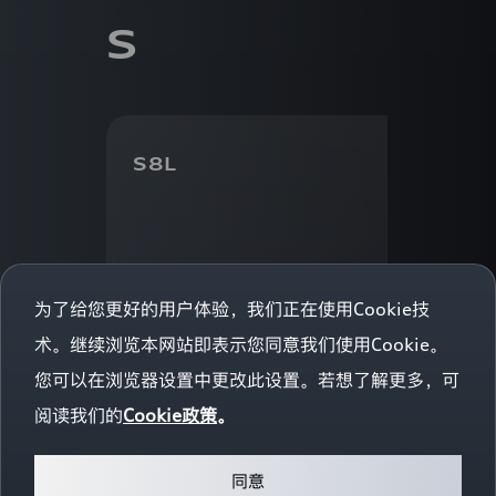
视
S
您
的
个
人
信
息
和
S8L
隐
私
保
护。
本
隐
私
为了给您更好的用户体验，我们正在使用Cookie技
政
策
术。继续浏览本网站即表示您同意我们使用Cookie。
旨
在
您可以在浏览器设置中更改此设置。若想了解更多，可
帮
助
阅读我们的
Cookie政策
。
您
车型配置
了
解
同意
我