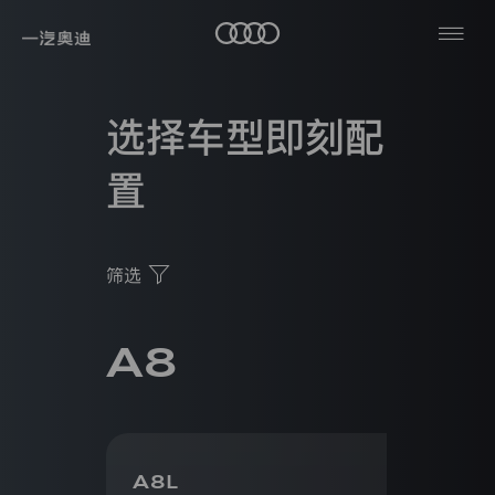
筛选
已为您筛选出
0
种车型
隐
私
奥
选择车型即刻配
政
迪
车
车
轿
策
型
奥
型
车
置
迪
SUV
纯
A8
奥
本
电
热
轿
迪
政
跑
高
门
策
Q6
&
购
旅
性
筛选
仅
搜
敞
车
行
能
适
篷
工
车
索
Q7
高
用
车
用
具
性
于
户
A8
能
纯
一
Q8
服
奥
车
电
奥
汽-
务
车
迪
查
迪
大
S
看
品
纯
众
全
牌
汽
电
部
RS
车
有
A8L
奥
e-