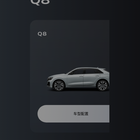
家
注
册
地
址
为
Q8
【吉
林
省
长
春
市
安
庆
路
5
号】
的
公
司。
车型配置
我
们
非
常
重